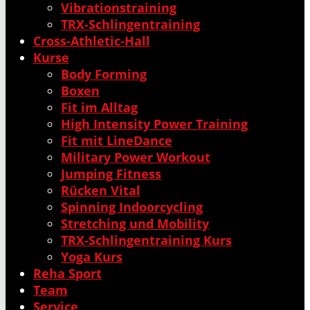
Vibrationstraining
TRX-Schlingentraining
Cross-Athletic-Hall
Kurse
Body Forming
Boxen
Fit im Alltag
High Intensity Power Training
Fit mit LineDance
Military Power Workout
Jumping Fitness
Rücken Vital
Spinning Indoorcycling
Stretching und Mobility
TRX-Schlingentraining Kurs
Yoga Kurs
Reha Sport
Team
Service