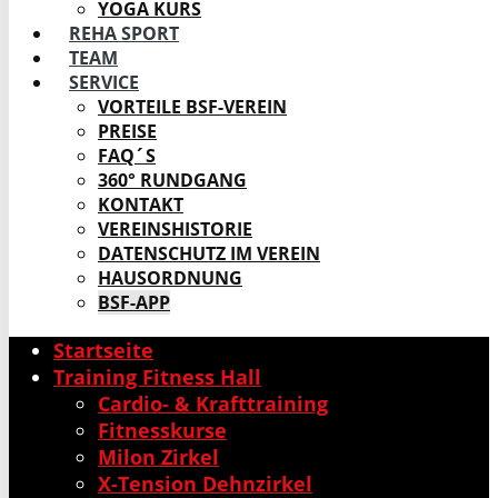
YOGA KURS
REHA SPORT
TEAM
SERVICE
VORTEILE BSF-VEREIN
PREISE
FAQ´S
360° RUNDGANG
KONTAKT
VEREINSHISTORIE
DATENSCHUTZ IM VEREIN
HAUSORDNUNG
BSF-APP
Startseite
Training Fitness Hall
Cardio- & Krafttraining
Fitnesskurse
Milon Zirkel
X-Tension Dehnzirkel